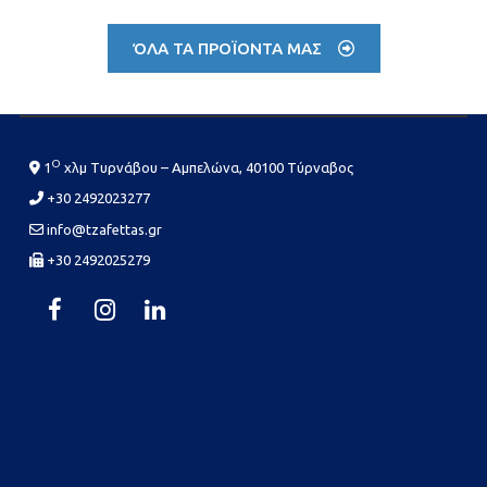
ΌΛΑ ΤΑ ΠΡΟΪΟΝΤΑ ΜΑΣ
Ο
1
χλμ Τυρνάβου – Αμπελώνα, 40100 Τύρναβος
+30 2492023277
info@tzafettas.gr
+30 2492025279